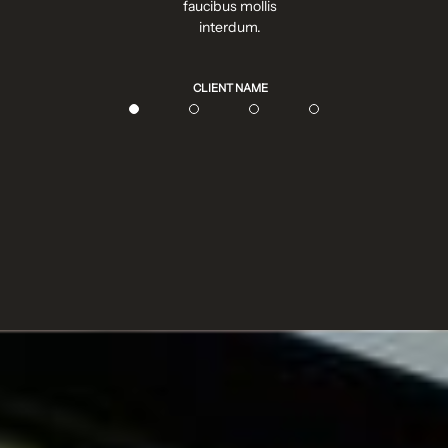
s mollis
faucibus mollis
fauci
rdum.
interdum.
in
T NAME
CLIENT NAME
CLI