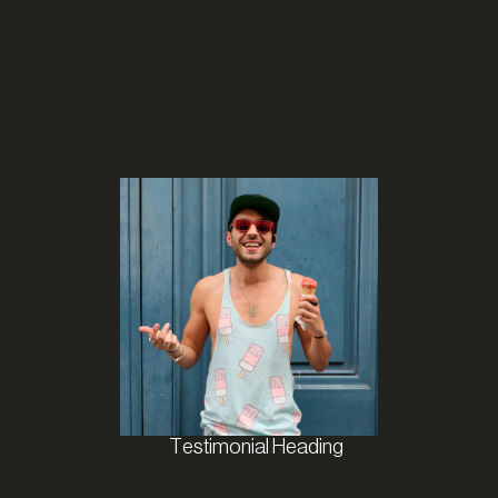
al Heading
Testimonial Heading
Testimo