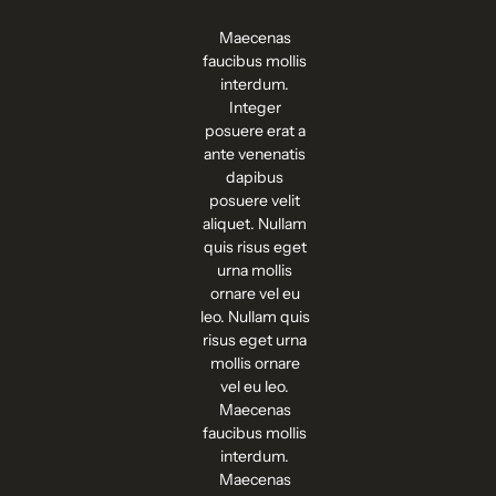
enas
Maecenas
Ma
s mollis
faucibus mollis
fauci
rdum.
interdum.
in
eger
Integer
I
 erat a
posuere erat a
posu
nenatis
ante venenatis
ante
ibus
dapibus
d
e velit
posuere velit
posu
. Nullam
aliquet. Nullam
aliqu
sus eget
quis risus eget
quis 
mollis
urna mollis
urn
 vel eu
ornare vel eu
orna
lam quis
leo. Nullam quis
leo. 
get urna
risus eget urna
risus
 ornare
mollis ornare
moll
u leo.
vel eu leo.
ve
enas
Maecenas
Ma
s mollis
faucibus mollis
fauci
rdum.
interdum.
in
enas
Maecenas
Ma